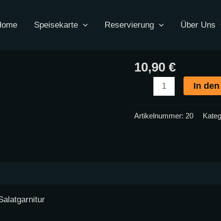
DIABLITOS
Startseite
/
VORSPEISE
Menge
Home
Speisekarte
Reservierung
Über Uns
VORSPEISEN
DIABLITOS
10,90
€
In de
Artikelnummer:
20
Kateg
Salatgarnitur