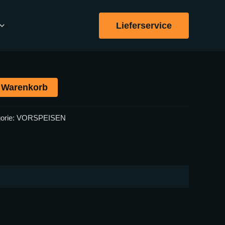
N
/ DIABLITOS
Lieferservice
n Warenkorb
orie:
VORSPEISEN