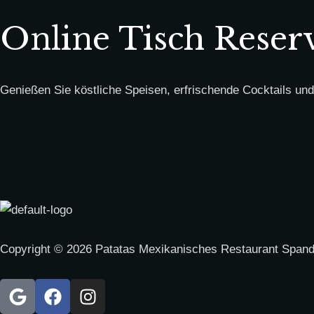
Online Tisch Reser
Genießen Sie köstliche Speisen, erfrischende Cocktails und
Copyright © 2026 Patatas Mexikanisches Restaurant Spanda
G
F
I
o
a
n