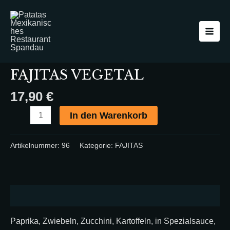
Zum
FAJITAS
Main
Inhalt
VEGETAL
Men
springen
Menge
Startseite
/
FAJITAS
/ FAJITAS VEGETAL
FAJITAS
FAJITAS VEGETAL
17,90
€
In den Warenkorb
Artikelnummer:
96
Kategorie:
FAJITAS
Beschreibung
Paprika, Zwiebeln, Zucchini, Kartoffeln, in Spezialsauce,