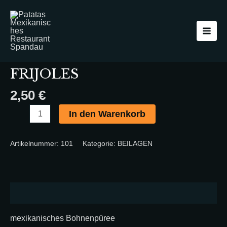
Zum
FRIJOLES
Main
Inhalt
Menge
Men
springen
Startseite
/
BEILAGEN
/ FRIJOLES
BEILAGEN
FRIJOLES
2,50
€
In den Warenkorb
Artikelnummer:
101
Kategorie:
BEILAGEN
Beschreibung
mexikanisches Bohnenpüree