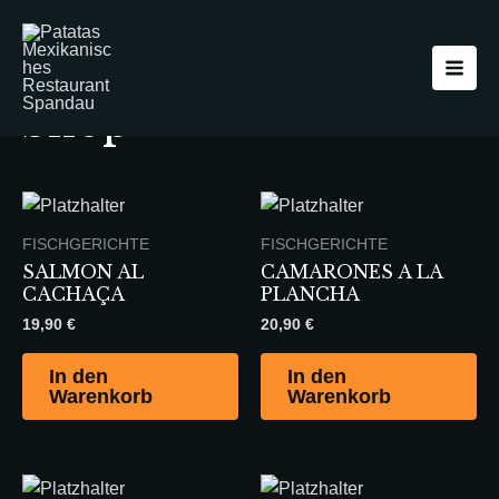
Zum
Main
Inhalt
Men
Startseite
/
Shop
/ Seite 7
springen
Shop
FISCHGERICHTE
FISCHGERICHTE
SALMON AL
CAMARONES A LA
CACHAÇA
PLANCHA
19,90
€
20,90
€
In den
In den
Warenkorb
Warenkorb